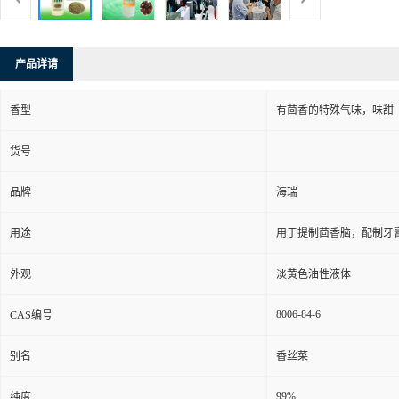
产品详请
香型
有茴香的特殊气味，味甜
货号
品牌
海瑞
用途
用于提制茴香脑，配制牙
外观
淡黄色油性液体
8006-84-6
CAS编号
别名
香丝菜
99%
纯度