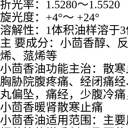
折光率：1.5280～1.552
旋光度：+4°～ +24°
溶解性：1体积油样溶于3
主 要成分：小茴香醇、
烯、蒎烯等
小茴香油功能主治：
散寒
胸胁院腹疼痛、经闭痛经
丸偏坠，痛经，少腹冷痛
小茴香暖肾散寒止痛
小茴香油适用范围：主要