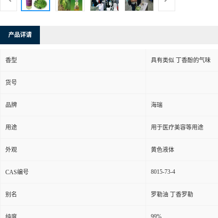
产品详请
香型
具有类似 丁香酚的气味
货号
品牌
海瑞
用途
用于医疗美容等用途
外观
黄色液体
8015-73-4
CAS编号
别名
罗勒油 丁香罗勒
99%
纯度