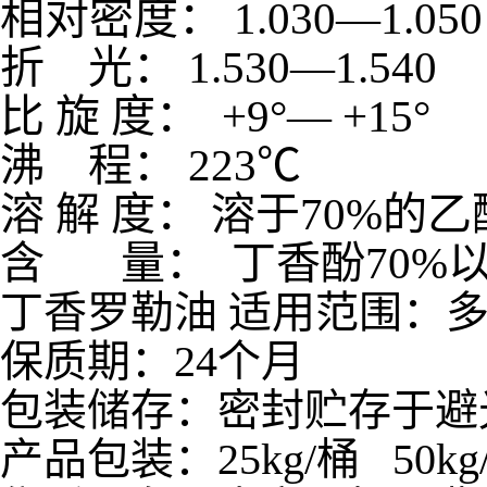
相对密度：
1.030
—
1
折
光：
1.530
—
1.
比
旋
度：
+9
°—
+15
°
沸
程：
223
℃
溶
解
度：
溶于
70%
的乙
含
量：
丁香酚
70%
丁香罗勒油 适用范围：
保质期：24个月
包装储存：密封贮存于避
产品包装：25kg/桶 50kg