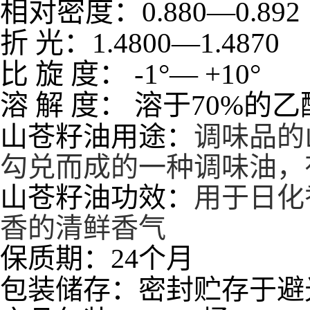
相对密度：
0.880
—
0.892
折
光：
1.4800
—
1.4870
比
旋
度：
-1
°—
+10
°
溶
解
度：
溶于
70%
的乙
山苍籽油用途：
调味品的
勾兑而成的一种调味油，
山苍籽油功效：
用于日化
香的清鲜香气
保质期：24个月
包装储存：密封贮存于避