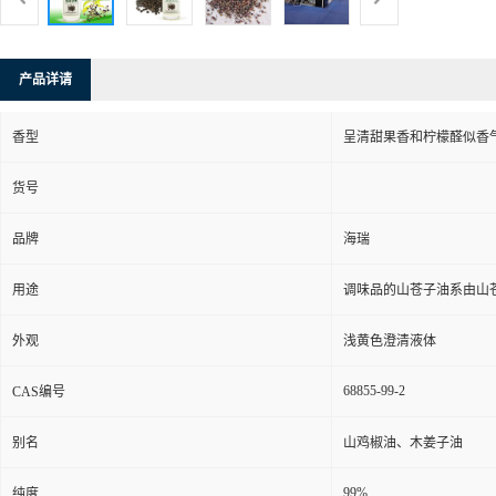
产品详请
香型
呈清甜果香和柠檬醛似香
货号
品牌
海瑞
用途
调味品的山苍子油系由山
外观
浅黄色澄清液体
68855-99-2
CAS编号
别名
山鸡椒油、木姜子油
99%
纯度