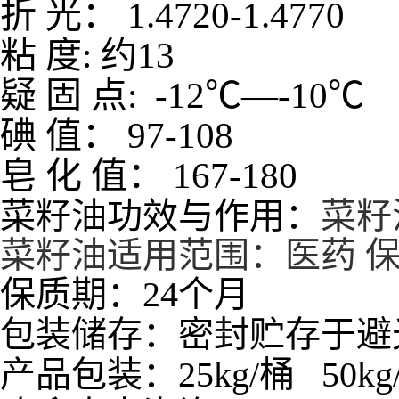
折
光：
1.4720-1.4770
粘
度
:
约
13
疑
固
点
: -12
℃—
-10
℃
碘
值：
97-108
皂
化
值：
167-180
菜籽油功效与作用：
菜籽
菜籽油适用范围：医药 保
保质期：24个月
包装储存：密封贮存于避
产品包装：25kg/桶 50kg/