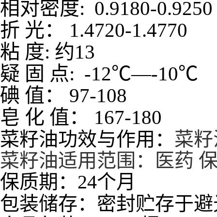
相对密度
: 0.9180-0.9250
折
光：
1.4720-1.4770
粘
度
:
约
13
疑
固
点
: -12
℃—
-10
℃
碘
值：
97-108
皂
化
值：
167-180
菜籽油功效与作用：
菜籽
菜籽油适用范围：医药 保
保质期：24个月
包装储存：密封贮存于避