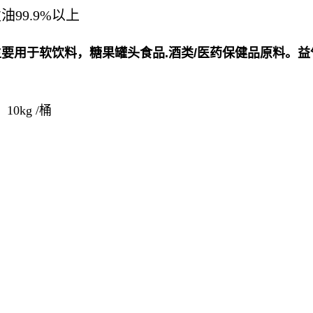
发油
99.9%
以上
要用于软饮料，糖果罐头食品.酒类/医药保健品原料。益气
10kg /桶