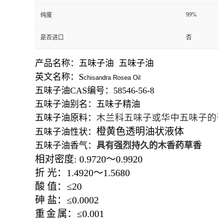
99%
纯度
是否进口
否
产品名称：五味子油 五味子油
英文名称：S
chisandra Rosea Oil
五味子油CAS编号：58546-56-8
五味子油别名：五味子精油
木兰科五味子或华中五味子
的
五味子油原料：
橙黄色透明油状液体
五味子油性状：
五味子油香气：
具有强烈持久的木香药草香
相对密度
:
0.9720
～
0.9920
折
光：
1.4920
～
1.5680
酸
值：≤
20
砷
盐：≤
0.0002
重
金
属：≤
0.001