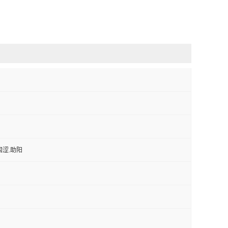
固涩.助阳