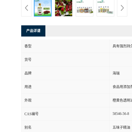
产品详请
香型
具有强烈持
货号
品牌
海瑞
用途
食品用添加剂
外观
橙黄色透明
58546-56-8
CAS编号
别名
五味子精油