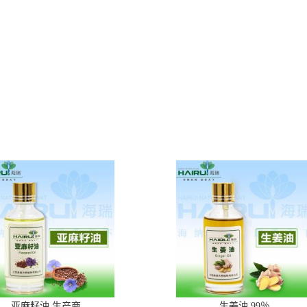
亚麻籽油 生产商
生姜油 99％