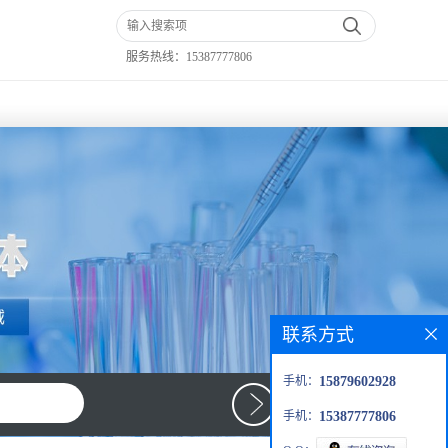
服务热线：
15387777806
联系方式
手机：
15879602928
手机：
15387777806