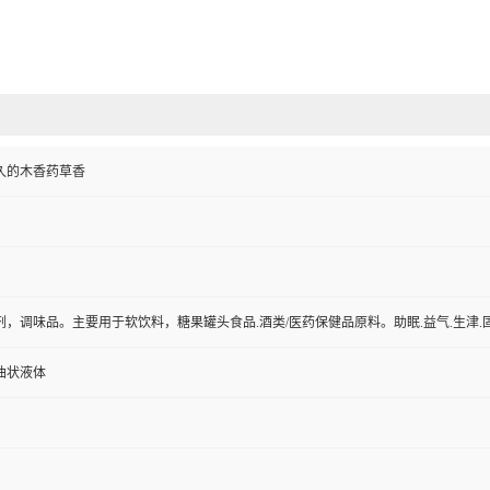
久的木香药草香
，调味品。主要用于软饮料，糖果罐头食品.酒类/医药保健品原料。助眠.益气.生津.
油状液体