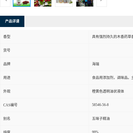
产品详请
香型
具有强烈持久的木香药草
货号
品牌
海瑞
用途
食品用添加剂，调味品。主
外观
橙黄色透明油状液体
58546-56-8
CAS编号
别名
五味子精油
99%
纯度