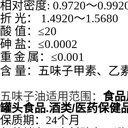
相对密度
:
0.9720
～
0.992
折
光：
1.4920
～
1.5680
酸
值：≤
20
砷
盐：≤
0.0002
重
金
属：≤
0.001
含
量：
五味子甲素、乙素
五味子油适用范围：
食品
罐头食品.酒类/医药保健
保质期：24个月