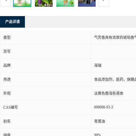
产品详请
香型
气芳香具有浓厚的琥珀香
货号
品牌
海瑞
用途
食品添加剂，医药，保健品
外观
淡黄色憃浅色液体
008008-93-3
CAS编号
别名
青蒿油
99%
纯度