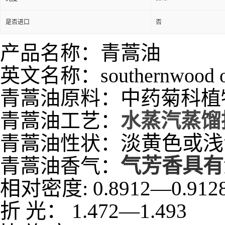
是否进口
否
产品名称：青蒿油
英文名称：southernwood o
青蒿油
原料：
中药菊科植
青蒿油工艺：
水蒸汽蒸馏
淡黄色或浅
青蒿油性状：
气芳香具有
青蒿油香气：
相对密度
:
0.8912
—
0.912
折
光：
1.472
—
1.493