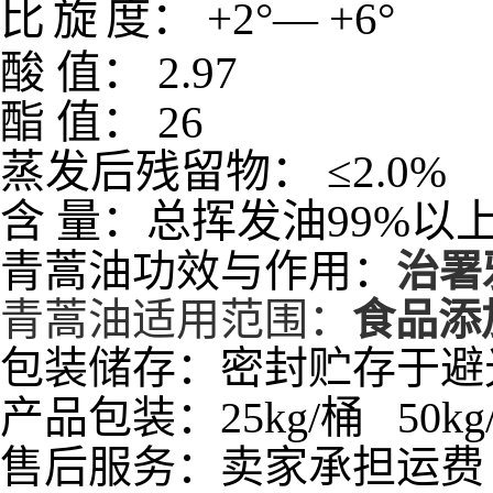
比
旋
度：
+2
°—
+6
°
酸
值：
2.97
酯
值：
26
蒸发后残留物：
≤
2.0%
含
量：
总挥发油
99%
以
青蒿油
功效与作用：
治署
青蒿油适用范围：
食品添
包装储存：密封贮存于避
产品包装：25kg/桶 50kg/
售后服务：卖家承担运费