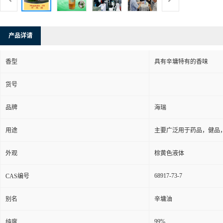
产品详请
香型
具有辛墉特有的香味
货号
品牌
海瑞
用途
主要广泛用于药品，健品
外观
棕黄色液体
68917-73-7
CAS编号
别名
辛墉油
99%
纯度