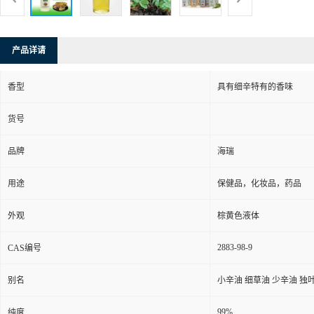
产品详请
香型
具有细辛特有的香味
货号
品牌
海瑞
用途
保健品，化妆品，药品
外观
棕黄色液体
2883-98-9
CAS编号
别名
小辛油 细草油 少辛油 独
99%
纯度