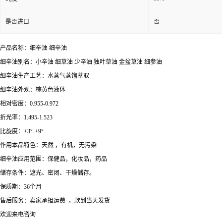
是否进口
否
产品名称：细辛油 细辛油
细辛油别名：小辛油 细草油 少辛油 独叶草油 金盆草油 细参油
细辛油生产工艺：水蒸气蒸馏萃取
细辛油外观：棕黄色液体
相对密度：0.955-0.972
折光率：1.495-1.523
比旋度：+3°-+9°
作用本品特色：天然 ，有机，无污染
细辛油应用范围：保健品，化妆品，药品
储存条件：遮光、密闭、干燥储存。
保质期：36个月
售后服务：卖家承担运费 ，款到当天发货
欢迎来电咨询