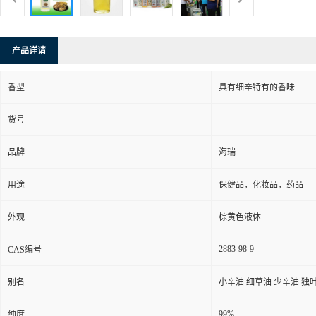
产品详请
香型
具有细辛特有的香味
货号
品牌
海瑞
用途
保健品，化妆品，药品
外观
棕黄色液体
2883-98-9
CAS编号
别名
小辛油 细草油 少辛油 独
99%
纯度