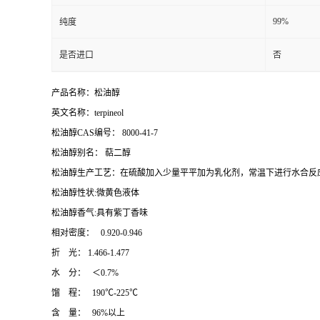
99%
纯度
是否进口
否
产品名称：松油醇
英文名称：terpineol
松油醇CAS编号： 8000-41-7
松油醇别名： 萜二醇
松油醇生产工艺：在硫酸加入少量平平加为乳化剂，常温下进行水合反
松油醇性状:微黄色液体
松油醇香气:具有紫丁香味
相对密度： 0.920-0.946
折 光：
1.466-1.477
水 分： ＜0.7%
馏 程： 190℃-225℃
含 量： 96%以上