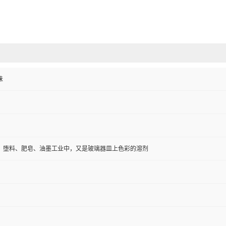
味
、堕料、肥皂、油墨工业中，又是玻璃器皿上色彩的溶剂