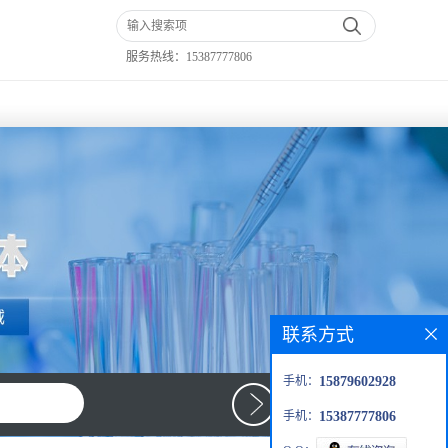
服务热线：
15387777806
联系方式
手机：
15879602928
手机：
15387777806