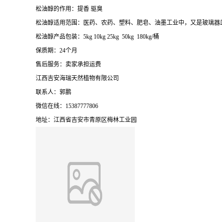
松油醇的作用：提香 驱臭
松油醇适用范围：医药、农药、塑料、肥皂、油墨工业中，又是玻璃器
松油醇产品包装：5kg 10kg 25kg 50kg 180kg/桶
保质期：24个月
售后服务：卖家承担运费
江西吉安海瑞天然植物有限公司
联系人：郭鹏
微信在线：15387777806
地址：江西省吉安市青原区梅林工业园