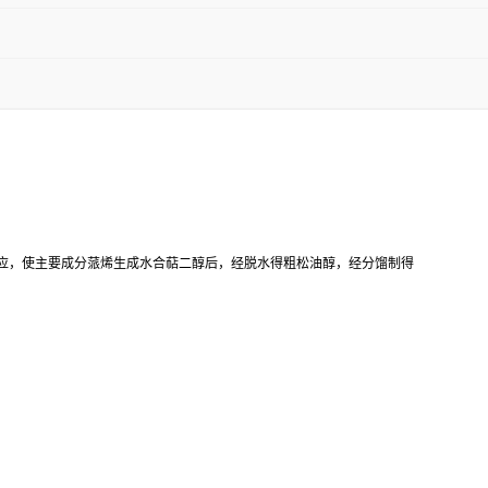
应，使主要成分蒎烯生成水合萜二醇后，经脱水得粗松油醇，经分馏制得