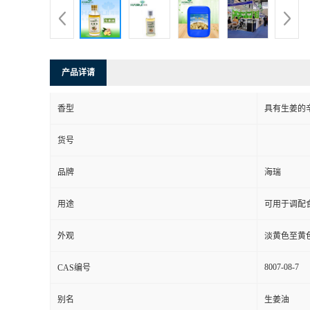
产品详请
香型
具有生姜的
货号
品牌
海瑞
用途
可用于调配
外观
淡黄色至黄
8007-08-7
CAS编号
别名
生姜油