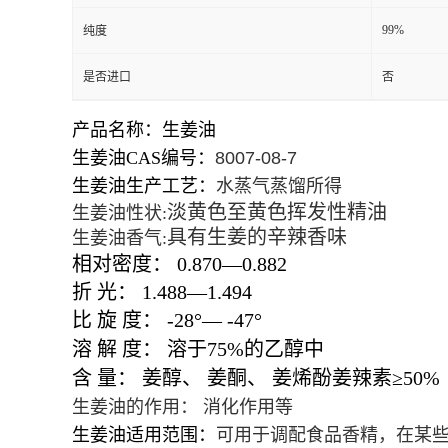
99%
纯度
是否进口
否
产品名称：生姜油
生姜油CAS编号：
8007-08-7
生姜油生产工艺：
水蒸气蒸馏所得
淡黄色至黄色挥发性精油
生姜油性状:
具有生姜的辛辣香味
生姜油香气:
相对密度：
0.870
—
0.882
折
光：
1.488
—
1.494
比
旋
度：
-28
°—
-47
°
溶
解
度：
溶于
75%
的乙醇中
含
量：
姜醇、
姜酮、
姜烯酚姜辣素≥
50%
生姜油的作用： 消化作用等
生姜油适用范围：
可用于调配食品香精，在某