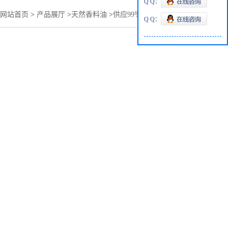
Q Q：
网站首页
>
产品展厅
>
天然香料油
>
供应99％生姜油量大从优
Q Q：