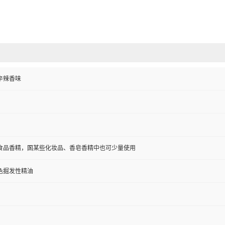
辛辣香味
食品香精，圂某些化妆品、香皂香精中也可少量使用
色掘发性精油